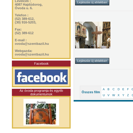
Levélcím :
4087 Hajdúdorog,
Óvoda u. 6.
Telefon :
(52) 389-612,
(30) 916-5203,
Fax:
(52) 389-612
E-mail :
ovoda@szentbazil.hu
Webgazda:
ovoda@szentbazil.hu
Facebook
A
B
C
D
E
F
Az óvoda programja és egyéb
Összes film
dokumentumok
U
V
W
X
Y
Z