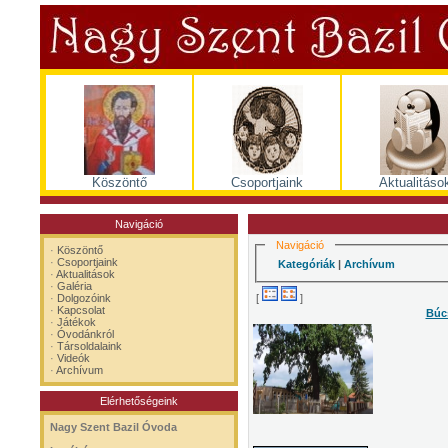
Köszöntő
Csoportjaink
Aktualitáso
Navigáció
Navigáció
·
Köszöntő
·
Csoportjaink
Kategóriák
|
Archívum
·
Aktualitások
·
Galéria
[
]
·
Dolgozóink
·
Kapcsolat
Búcs
·
Játékok
·
Óvodánkról
·
Társoldalaink
·
Videók
·
Archívum
Elérhetőségeink
Nagy Szent Bazil Óvoda