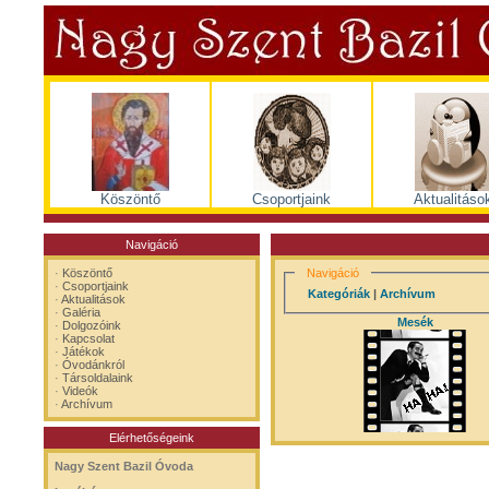
Köszöntő
Csoportjaink
Aktualitáso
Navigáció
·
Köszöntő
Navigáció
·
Csoportjaink
Kategóriák
|
Archívum
·
Aktualitások
·
Galéria
Mesék
·
Dolgozóink
·
Kapcsolat
·
Játékok
·
Óvodánkról
·
Társoldalaink
·
Videók
·
Archívum
Elérhetőségeink
Nagy Szent Bazil Óvoda