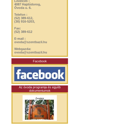
Levélcím :
4087 Hajdúdorog,
Óvoda u. 6.
Telefon :
(52) 389-612,
(30) 916-5203,
Fax:
(52) 389-612
E-mail :
ovoda@szentbazil.hu
Webgazda:
ovoda@szentbazil.hu
Facebook
Az óvoda programja és egyéb
dokumentumok