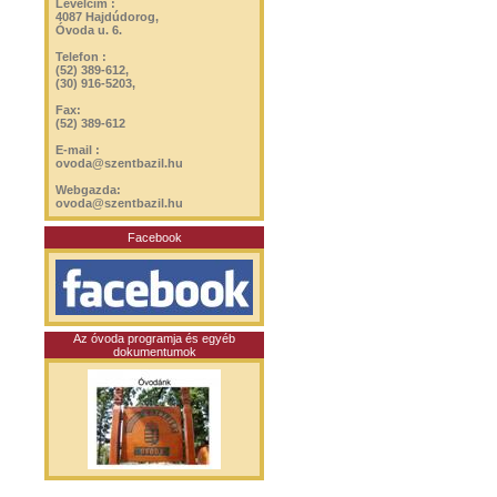
Levélcím :
4087 Hajdúdorog,
Óvoda u. 6.
Telefon :
(52) 389-612,
(30) 916-5203,
Fax:
(52) 389-612
E-mail :
ovoda@szentbazil.hu
Webgazda:
ovoda@szentbazil.hu
Facebook
Az óvoda programja és egyéb
dokumentumok