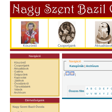
Köszöntő
Csoportjaink
Aktualitáso
Navigáció
Navigáció
·
Köszöntő
·
Csoportjaink
Kategóriák
|
Archívum
·
Aktualitások
·
Galéria
[
]
·
Dolgozóink
·
Kapcsolat
·
Játékok
·
Óvodánkról
·
Társoldalaink
A
B
C
D
E
F
·
Videók
Összes film
·
Archívum
U
V
W
X
Y
Z
Elérhetőségeink
Nagy Szent Bazil Óvoda