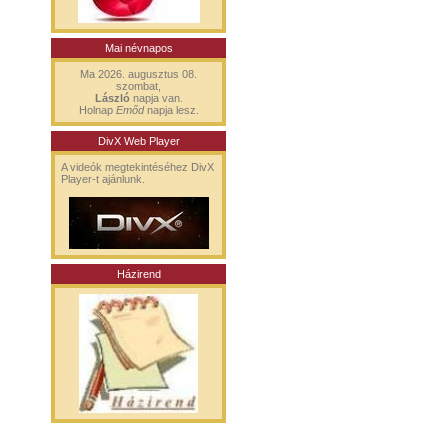
Mai névnapos
Ma 2026. augusztus 08.
szombat,
László
napja van.
Holnap
Emőd
napja lesz.
DivX Web Player
A videók megtekintéséhez DivX
Player-t ajánlunk.
Házirend