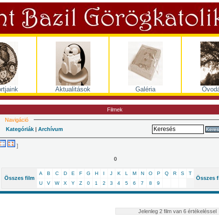
rtjaink
Aktualitások
Galéria
Óvodá
Filmek
Navigáció
Kategóriák
|
Archívum
Keres
]
0
A
B
C
D
E
F
G
H
I
J
K
L
M
N
O
P
Q
R
S
T
Összes film
Összes f
U
V
W
X
Y
Z
0
1
2
3
4
5
6
7
8
9
Jelenleg 2 film van 6 értékeléssel