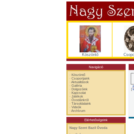
Köszöntő
Csopo
Navigáció
·
Köszöntő
·
Csoportjaink
·
Aktualitások
·
Galéria
[
·
Dolgozóink
·
Kapcsolat
·
Játékok
·
Óvodánkról
·
Társoldalaink
·
Videók
·
Archívum
Elérhetőségeink
Nagy Szent Bazil Óvoda