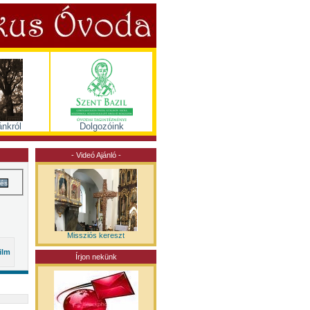
nkról
Dolgozóink
- Videó Ajánló -
és
Missziós kereszt
ilm
Írjon nekünk