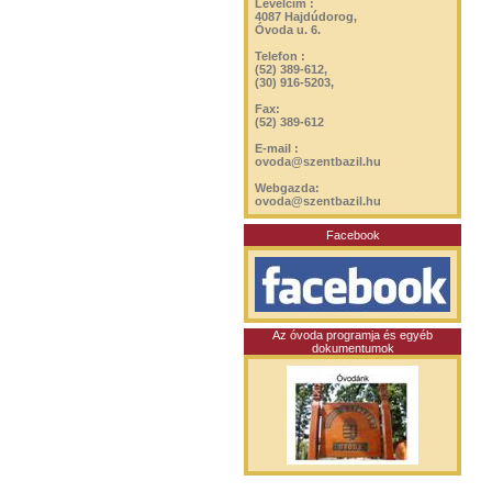
Levélcím :
4087 Hajdúdorog,
Óvoda u. 6.
Telefon :
(52) 389-612,
(30) 916-5203,
Fax:
(52) 389-612
E-mail :
ovoda@szentbazil.hu
Webgazda:
ovoda@szentbazil.hu
Facebook
Az óvoda programja és egyéb
dokumentumok