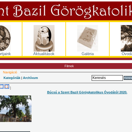
rtjaink
Aktualitások
Galéria
Óvodá
Filmek
Navigáció
Kategóriák
|
Archívum
Keres
]
Búcsú a Szent Bazil Görögkatolikus Óvodától 2020.