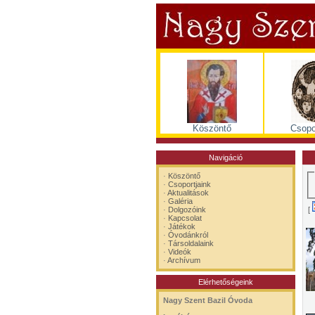
Köszöntő
Csopo
Navigáció
·
Köszöntő
·
Csoportjaink
·
Aktualitások
·
Galéria
[
·
Dolgozóink
·
Kapcsolat
·
Játékok
·
Óvodánkról
·
Társoldalaink
·
Videók
·
Archívum
Elérhetőségeink
Nagy Szent Bazil Óvoda