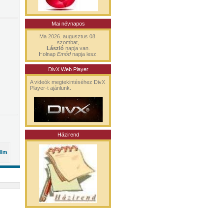
Mai névnapos
Ma 2026. augusztus 08.
szombat,
László
napja van.
Holnap
Emőd
napja lesz.
DivX Web Player
A videók megtekintéséhez DivX
Player-t ajánlunk.
Házirend
ilm