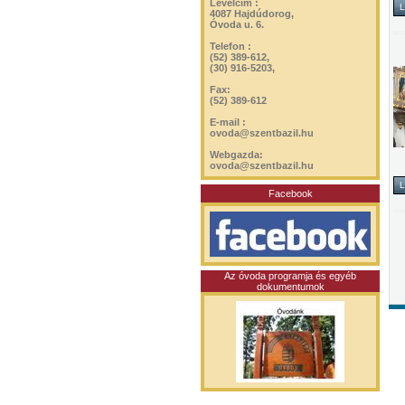
Levélcím :
4087 Hajdúdorog,
Óvoda u. 6.
Telefon :
(52) 389-612,
(30) 916-5203,
Fax:
(52) 389-612
E-mail :
ovoda@szentbazil.hu
Webgazda:
ovoda@szentbazil.hu
Facebook
Az óvoda programja és egyéb
dokumentumok