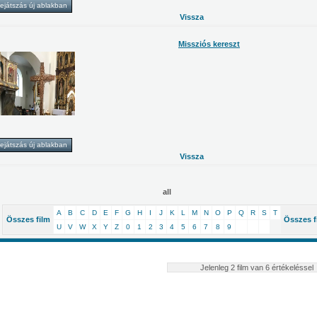
Vissza
Missziós kereszt
Vissza
all
A
B
C
D
E
F
G
H
I
J
K
L
M
N
O
P
Q
R
S
T
Összes film
Összes f
U
V
W
X
Y
Z
0
1
2
3
4
5
6
7
8
9
Jelenleg 2 film van 6 értékeléssel