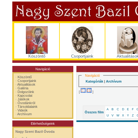
Köszöntő
Csoportjaink
Aktualitáso
Navigáció
Navigáció
·
Köszöntő
·
Csoportjaink
Kategóriák
|
Archívum
·
Aktualitások
·
Galéria
[
]
·
Dolgozóink
·
Kapcsolat
·
Játékok
·
Óvodánkról
·
Társoldalaink
A
B
C
D
E
F
·
Videók
Összes film
·
Archívum
U
V
W
X
Y
Z
Elérhetőségeink
Nagy Szent Bazil Óvoda