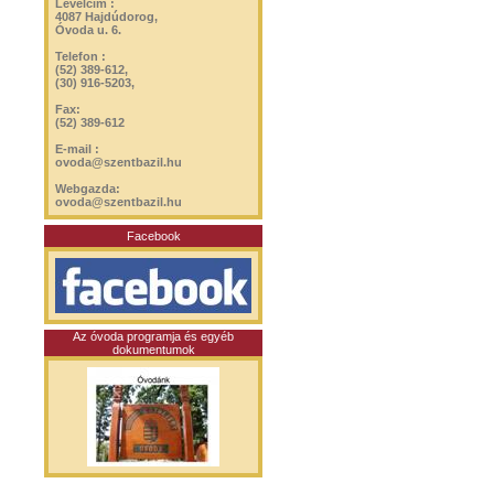
Levélcím :
4087 Hajdúdorog,
Óvoda u. 6.
Telefon :
(52) 389-612,
(30) 916-5203,
Fax:
(52) 389-612
E-mail :
ovoda@szentbazil.hu
Webgazda:
ovoda@szentbazil.hu
Facebook
Az óvoda programja és egyéb
dokumentumok